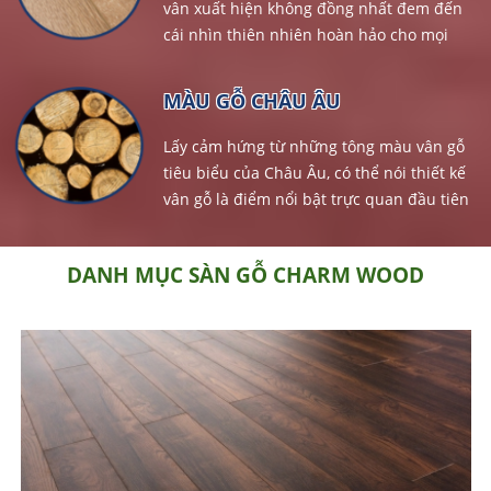
vân xuất hiện không đồng nhất đem đến
cái nhìn thiên nhiên hoàn hảo cho mọi
không gian, công nghệ chống trơn trượt
R10...
MÀU GỖ CHÂU ÂU
Lấy cảm hứng từ những tông màu vân gỗ
tiêu biểu của Châu Âu, có thể nói thiết kế
vân gỗ là điểm nổi bật trực quan đầu tiên
của sàn gỗ Charm Wood...
DANH MỤC SÀN GỖ CHARM WOOD