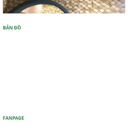
GIÁ THI CÔNG SÀN GỖ BAO
BẢN ĐỒ
GỒM NHỮNG GÌ?
Giá mà, giá như... không tiếc giá rẻ thì giá trị
mang lại còn nhiều hơn giá mua...
SÀN GỖ CHARM WOOD MUA Ở
ĐÂU
Đơn vị phân phối chính thức: CÔNG TY
TNHH TRANG TRÍ NỘI NGOẠI THẤT NÉT
GỖ VIỆT. Địa chỉ: 522 Lê Văn Lương, P. Tân
Phong, Q.7, Tp.HCM. Hotline: 0909 788 440.
LAM SÓNG, TẤM PVC GIẢ ĐÁ,
FANPAGE
TẤM NANO LÀ GÌ