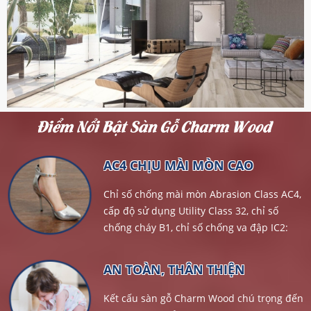
Điểm Nổi Bật Sàn Gỗ Charm Wood
AC4 CHỊU MÀI MÒN CAO
Chỉ số chống mài mòn Abrasion Class AC4,
cấp độ sử dụng Utility Class 32, chỉ số
chống cháy B1, chỉ số chống va đập IC2:
chống trầy, kháng cháy tối ưu...
AN TOÀN, THÂN THIỆN
Kết cấu sàn gỗ Charm Wood chú trọng đến