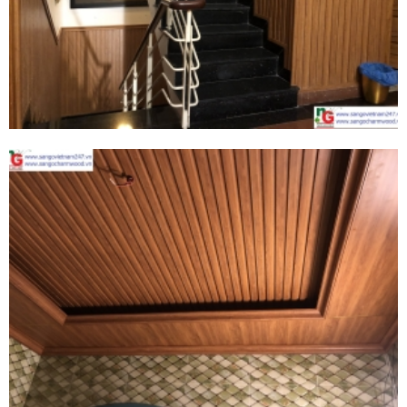
TẤM ỐP NANO LAM SÓNG
GLOTEX BÌNH DÂN
GLOTEX đã phát triển thành thương hiệu
bình dân với chất lượng quốc dân như thế
nào...?
TẤM ỐP PU GIẢ ĐÁ & PHÀO CHỈ
TRANG TRÍ HOBIWOOD
TẤM ỐP TƯỜNG PU GIẢ ĐÁ là một loại vật
liệu trang trí hiện đại mới toanh trên thị
trường hiện nay. Tấm PU là dạng tấm xốp
3D hoàn thiện được sản xuất từ chất liệu
nhựa PU – viết tắt của Polyurethane.
CÓ NÊN LÓT SÀN GỖ XƯƠNG CÁ
KHÔNG?
Lát gỗ theo kiểu “Xương cá” (Fishbone /
Herringbone) có nguồn gốc từ phương Tây