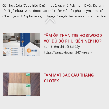
Gỗ nhựa Hobiwood ASA với đặc tính nổi
Gỗ nhựa 2 da (được hiểu là gỗ nhựa 2 lớp phủ Polymer): là vật liệu làm
bật là sức chống chịu mạnh mẽ với thời
từ lõi gỗ nhựa (WPC) được bao phủ thêm một lớp phủ Polymer cao cấp
tiết, chống chịu được tia cực tím và có tính
ở bên ngoài. Lớp phủ này giúp tăng cường độ bền màu, chống chịu thời
chất cơ học linh động đàn hồi dẻo dai
tiết khắc nghiệt, hạn chế thấm nước vào lõi WPC, chống trầy xước tốt
hơn, ít bám bẩn – dễ vệ sinh.
TẤM ỐP THAN TRE HOBIWOOD
VỚI ĐỦ BỘ PHỤ KIỆN NẸP HỢP
KIM
Xem thêm chi tiết tại đây
https://sangovietnam247.vn/san-
pham/tam-than-tre-cao-cap-hobi-8ly.html
TẤM MẶT BẬC CẦU THANG
GLOTEX