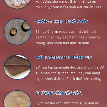
xu hướng nhà ở mới, thân thiện và an
toàn, quy trình kiểm định đạt chuẩn PEFC
và Blauer Engel,...
CHỐNG CHỊU NƯỚC TỐT
Sàn gỗ Charm wood duy nhất trên thị
trường hiện nay bảo hành ngập nước 12
tháng. Bảo hành mối mọt 20 năm...
LỚP LAMINATE CHỐNG UV
Sở hữu lớp Laminate độc đáo chống tia UV,
giúp hạn chế sự phai màu hay khả năng
ngăn nhiệt thẩm thấu từ dưới lên, chống
tĩnh điện...
ĐƯỜNG VÂN SẮC SẢO
Kỹ thuật tạo vân Omnipore giúp mật độ