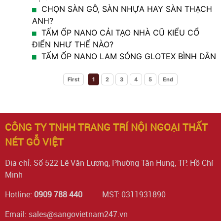
CHỌN SÀN GỖ, SÀN NHỰA HAY SÀN THẠCH
ANH?
TẤM ỐP NANO CẢI TẠO NHÀ CŨ KIỂU CỔ
ĐIỂN NHƯ THẾ NÀO?
TẤM ỐP NANO LAM SÓNG GLOTEX BÌNH DÂN
First
1
2
3
4
5
End
CÔNG TY TNHH TRANG TRÍ NỘI NGOẠI THẤT
NÉT GỖ VIỆT
Địa chỉ: Số 522 Lê Văn Lương, Phường Tân Hưng, TP. Hồ Chí
Minh
Hotline:
0909 788 440
MST: 0311931890
Email: sales@sangovietnam247.vn