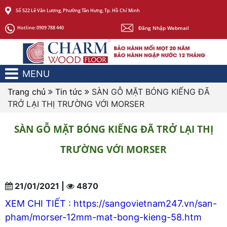
Số 522 Lê Văn Lương, Phường Tân Hưng, Tp. Hồ Chí Minh
Đăng Nhập Webmail
Hotline:
0909 788 440
MENU
Trang chủ
Tin tức
SÀN GỖ MẶT BÓNG KIẾNG ĐÃ
TRỞ LẠI THỊ TRƯỜNG VỚI MORSER
SÀN GỖ MẶT BÓNG KIẾNG ĐÃ TRỞ LẠI THỊ
TRƯỜNG VỚI MORSER
21/01/2021 |
4870
XEM CHI TIẾT :
https://sangovietnam247.vn/san-
pham/morser-12mm-mat-bong-kieng-58.htm