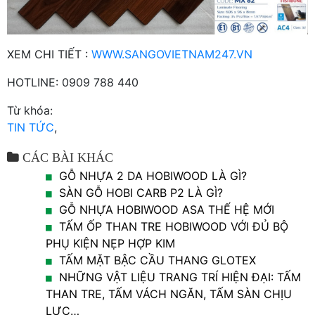
XEM CHI TIẾT :
WWW.SANGOVIETNAM247.VN
HOTLINE: 0909 788 440
Từ khóa:
TIN TỨC
,
CÁC BÀI KHÁC
GỖ NHỰA 2 DA HOBIWOOD LÀ GÌ?
SÀN GỖ HOBI CARB P2 LÀ GÌ?
GỖ NHỰA HOBIWOOD ASA THẾ HỆ MỚI
TẤM ỐP THAN TRE HOBIWOOD VỚI ĐỦ BỘ
PHỤ KIỆN NẸP HỢP KIM
TẤM MẶT BẬC CẦU THANG GLOTEX
NHỮNG VẬT LIỆU TRANG TRÍ HIỆN ĐẠI: TẤM
THAN TRE, TẤM VÁCH NGĂN, TẤM SÀN CHỊU
LỰC…