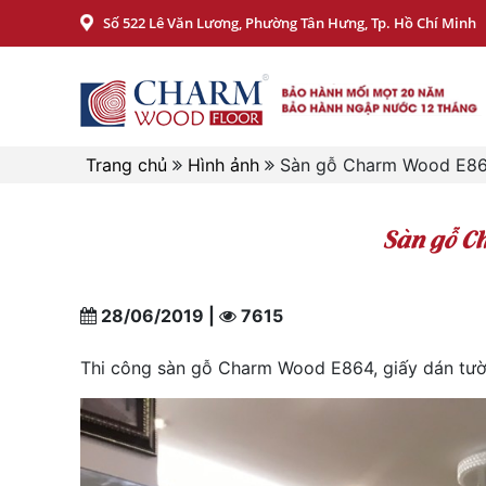
Số 522 Lê Văn Lương, Phường Tân Hưng, Tp. Hồ Chí Minh
Trang chủ
Hình ảnh
Sàn gỗ Charm Wood E864 
Sàn gỗ C
28/06/2019 |
7615
Thi công sàn gỗ Charm Wood E864, giấy dán tườn