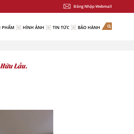
Đăng Nhập Webmail
N PHẨM
HÌNH ẢNH
TIN TỨC
BẢO HÀNH
 Hữu Lầu.