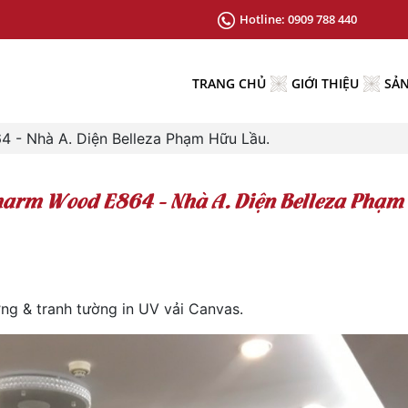
Hotline:
0909 788 440
TRANG CHỦ
GIỚI THIỆU
SẢ
- Nhà A. Diện Belleza Phạm Hữu Lầu.
harm Wood E864 - Nhà A. Diện Belleza Phạm
g & tranh tường in UV vải Canvas.