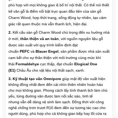
phù hợp với mọi không gian & bố trí nội thất. Có thể nói thiết
kế vân gỗ là điểm nổi bật trực quan đầu tiên của sàn gỗ
Charm Wood, hợp thời trang, sống động tự nhiên, tạo cảm
giác rất quen thuộc mà vẫn thanh lịch, hiện đại.
2.
Kết cấu sàn gỗ Charm Wood chú trọng đến xu hướng nhà
ở mới,
thân thiện và an toàn
, với nguồn nguyên liệu gỗ
được sản xuất với quy trình kiểm định đạt
chuẩn
PEFC
và
Blauer Engel
, sản phẩm được nhà sản xuất
cam kết cho sự thân thiện với môi trường cùng mức khí
thải
Formaldehye
cực thấp, đạt chuẩn
Elogical One
(E1)
Châu Âu cho vật liệu nội thất sạch, xanh.
3. Kỹ thuật tạo vân
Omnipore
giúp mật độ vân xuất hiện
không đồng nhất đem đến cái nhìn thiên nhiên hoàn hảo
cho mọi không gian. Phong cách lấy tính thanh lịch làm chủ
yếu, từng đường vân được làm nổi sắc sảo, tinh tế
nhưng vẫn dễ dàng vệ sinh làm sạch. Đồng thời với công
nghệ chống trơn trượt
R10
đem đến sự tương tác cao cho
người dùng, phù hợp cho cả không gian bếp hay lối cửa ra