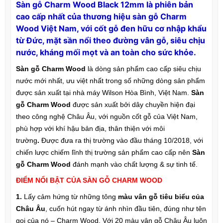
Sàn gỗ Charm Wood Black 12mm là phiên bản
cao cấp nhất của thương hiệu sàn gỗ Charm
Wood Việt Nam, với cốt gỗ đen hữu cơ nhập khẩu
từ Đức, mặt sần nổi theo đường vân gỗ, siêu chịu
nước, kháng mối mọt và an toàn cho sức khỏe.
Sàn gỗ Charm Wood
là dòng sản phẩm cao cấp siêu chịu
nước mới nhất, ưu việt nhất trong số những dòng sản phẩm
được sản xuất tại nhà máy Wilson Hòa Bình, Việt Nam.
Sàn
gỗ Charm Wood
được sản xuất bởi dây chuyền hiện đại
theo công nghệ Châu Âu, với nguồn cốt gỗ của Việt Nam,
phù hợp với khí hậu bản địa, thân thiện với môi
trường
.
Được đưa ra thị trường vào đầu tháng 10/2018, với
chiến lược chiếm lĩnh thị trường sản phẩm cao cấp nên
Sàn
gỗ Charm Wood
đánh mạnh vào chất lượng & sự tinh tế.
ĐIỂM NỔI BẬT CỦA SÀN GỖ CHARM WOOD
1.
Lấy cảm hứng từ những tông
màu vân gỗ tiêu biểu của
Châu Âu
, cuốn hút ngay từ ánh nhìn đầu tiên, đúng như tên
gọi của nó – Charm Wood. Với 20 màu vân gỗ Châu Âu luôn