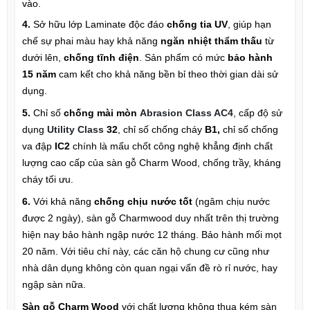
vào.
4.
Sở hữu lớp Laminate độc đáo
chống tia UV
, giúp hạn
chế sự phai màu hay khả năng
ngăn nhiệt thẩm thấu
từ
dưới lên,
chống tĩnh điện
. Sản phẩm có mức
bảo hành
15 năm
cam kết cho khả năng bền bỉ theo thời gian dài sử
dụng.
5.
Chỉ số
chống mài mòn
Abrasion Class AC4
, cấp độ sử
dụng
Utility Class
32
, chỉ số chống cháy
B1,
chỉ số chống
va đập
IC2
chính là mấu chốt công nghệ khẳng định chất
lượng cao cấp của sàn gỗ Charm Wood, chống trầy, kháng
cháy tối ưu.
6.
Với khả năng
chống chịu nước tốt
(ngâm chịu nước
được 2 ngày), sàn gỗ Charmwood duy nhất trên thị trường
hiện nay bảo hành ngập nước 12 tháng. Bảo hành mối mọt
20 năm. Với tiêu chí này, các căn hộ chung cư cũng như
nhà dân dụng không còn quan ngại vấn đề rò rỉ nước, hay
ngập sàn nữa.
Sàn gỗ Charm Wood
với chất lượng không thua kém sàn