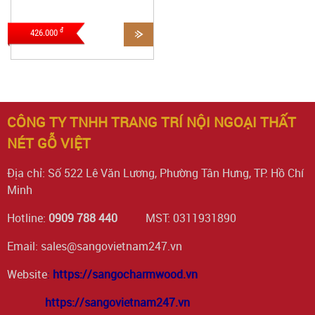
đ
426.000
CÔNG TY TNHH TRANG TRÍ NỘI NGOẠI THẤT
NÉT GỖ VIỆT
Địa chỉ: Số 522 Lê Văn Lương, Phường Tân Hưng, TP. Hồ Chí
Minh
Hotline:
0909 788 440
MST: 0311931890
Email: sales@sangovietnam247.vn
Website
:
https://sangocharmwood.vn
https://sangovietnam247.vn