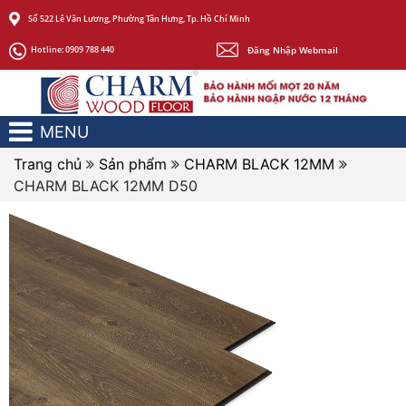
Số 522 Lê Văn Lương, Phường Tân Hưng, Tp. Hồ Chí Minh
Đăng Nhập Webmail
Hotline:
0909 788 440
MENU
Trang chủ
Sản phẩm
CHARM BLACK 12MM
CHARM BLACK 12MM D50