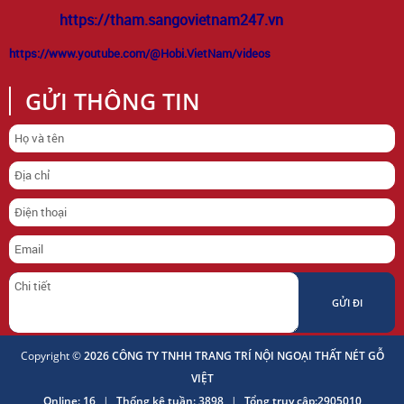
https://tham.sangovietnam247.vn
https://www.youtube.com/@Hobi.VietNam/videos
GỬI THÔNG TIN
Copyright ©
2026 CÔNG TY TNHH TRANG TRÍ NỘI NGOẠI THẤT NÉT GỖ
VIỆT
Online: 16
|
Thống kê tuần: 3898
|
Tổng truy cập:2905010