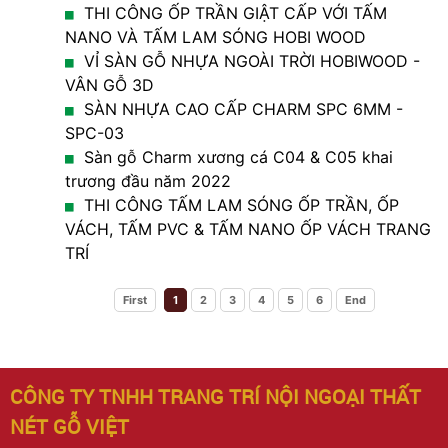
THI CÔNG ỐP TRẦN GIẬT CẤP VỚI TẤM
NANO VÀ TẤM LAM SÓNG HOBI WOOD
VỈ SÀN GỖ NHỰA NGOÀI TRỜI HOBIWOOD -
VÂN GỖ 3D
SÀN NHỰA CAO CẤP CHARM SPC 6MM -
SPC-03
Sàn gỗ Charm xương cá C04 & C05 khai
trương đầu năm 2022
THI CÔNG TẤM LAM SÓNG ỐP TRẦN, ỐP
VÁCH, TẤM PVC & TẤM NANO ỐP VÁCH TRANG
TRÍ
First
1
2
3
4
5
6
End
CÔNG TY TNHH TRANG TRÍ NỘI NGOẠI THẤT
NÉT GỖ VIỆT