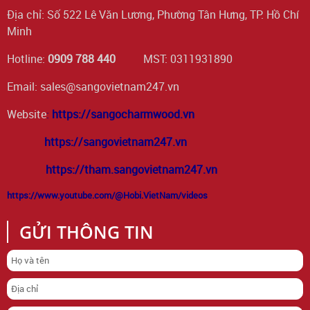
Địa chỉ: Số 522 Lê Văn Lương, Phường Tân Hưng, TP. Hồ Chí
Minh
Hotline:
0909 788 440
MST: 0311931890
Email: sales@sangovietnam247.vn
Website
:
https://sangocharmwood.vn
https://sangovietnam247.vn
https://tham.sangovietnam247.vn
https://www.youtube.com/@Hobi.VietNam/videos
GỬI THÔNG TIN