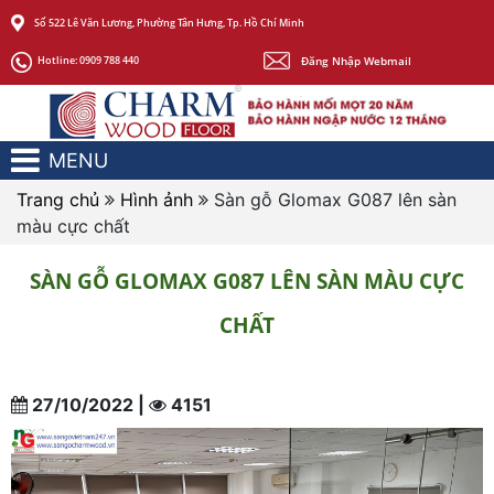
Số 522 Lê Văn Lương, Phường Tân Hưng, Tp. Hồ Chí Minh
Đăng Nhập Webmail
Hotline:
0909 788 440
MENU
Trang chủ
Hình ảnh
Sàn gỗ Glomax G087 lên sàn
màu cực chất
SÀN GỖ GLOMAX G087 LÊN SÀN MÀU CỰC
CHẤT
27/10/2022 |
4151