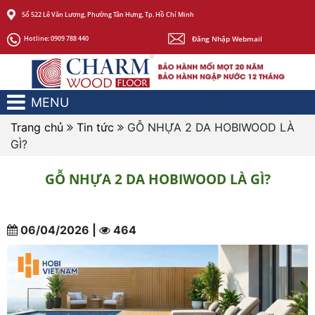
Số 522 Lê Văn Lương, Phường Tân Hưng, Tp. Hồ Chí Minh
Đăng Nhập Webmail
Hotline:
0909 788 440
MENU
Trang chủ
Tin tức
GỖ NHỰA 2 DA HOBIWOOD LÀ
GÌ?
GỖ NHỰA 2 DA HOBIWOOD LÀ GÌ?
06/04/2026 |
464