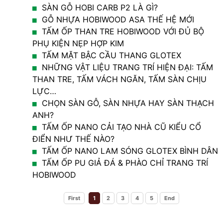
SÀN GỖ HOBI CARB P2 LÀ GÌ?
GỖ NHỰA HOBIWOOD ASA THẾ HỆ MỚI
TẤM ỐP THAN TRE HOBIWOOD VỚI ĐỦ BỘ
PHỤ KIỆN NẸP HỢP KIM
TẤM MẶT BẬC CẦU THANG GLOTEX
NHỮNG VẬT LIỆU TRANG TRÍ HIỆN ĐẠI: TẤM
THAN TRE, TẤM VÁCH NGĂN, TẤM SÀN CHỊU
LỰC…
CHỌN SÀN GỖ, SÀN NHỰA HAY SÀN THẠCH
ANH?
TẤM ỐP NANO CẢI TẠO NHÀ CŨ KIỂU CỔ
ĐIỂN NHƯ THẾ NÀO?
TẤM ỐP NANO LAM SÓNG GLOTEX BÌNH DÂN
TẤM ỐP PU GIẢ ĐÁ & PHÀO CHỈ TRANG TRÍ
HOBIWOOD
First
1
2
3
4
5
End