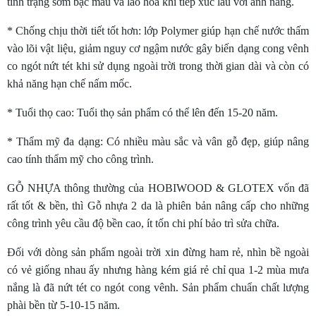
tình trạng sớm bạc màu và lão hóa khi tiếp xúc lâu với ánh nắng.
* Chống chịu thời tiết tốt hơn: lớp Polymer giúp hạn chế nước thấm
vào lõi vật liệu, giảm nguy cơ ngậm nước gây biến dạng cong vênh
co ngót nứt tét khi sử dụng ngoài trời trong thời gian dài và còn có
khả năng hạn chế nấm mốc.
* Tuổi thọ cao: Tuổi thọ sản phẩm có thể lên đến 15-20 năm.
* Thẩm mỹ đa dạng: Có nhiều màu sắc và vân gỗ đẹp, giúp nâng
cao tính thẩm mỹ cho công trình.
GỖ NHỰA thông thường của HOBIWOOD & GLOTEX vốn đã
rất tốt & bền, thì Gỗ nhựa 2 da là phiên bản nâng cấp cho những
công trình yêu cầu độ bền cao, ít tốn chi phí bảo trì sửa chữa.
Đối với dòng sản phẩm ngoài trời xin đừng ham rẻ, nhìn bề ngoài
có vẻ giống nhau ấy nhưng hàng kém giá rẻ chỉ qua 1-2 mùa mưa
nắng là đã nứt tét co ngót cong vênh. Sản phẩm chuẩn chất lượng
phài bền từ 5-10-15 năm.