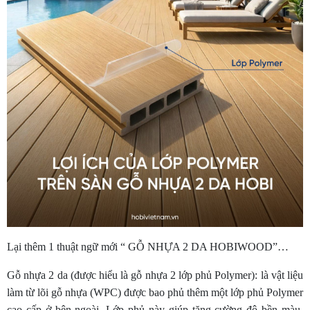
Lại thêm 1 thuật ngữ mới “ GỖ NHỰA 2 DA HOBIWOOD”…
Gỗ nhựa 2 da (được hiểu là gỗ nhựa 2 lớp phủ Polymer): là vật liệu
làm từ lõi gỗ nhựa (WPC) được bao phủ thêm một lớp phủ Polymer
cao cấp ở bên ngoài. Lớp phủ này giúp tăng cường độ bền màu,