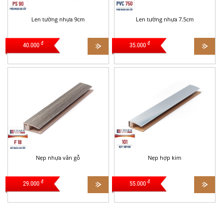
Len tường nhựa 9cm
Len tường nhựa 7.5cm
đ
đ
40.000
35.000
Nẹp nhựa vân gỗ
Nẹp hợp kim
đ
đ
29.000
55.000