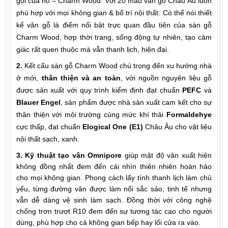
gọi của nó – Charm Wood. Với 20 màu vân gỗ Châu Âu luôn
phù hợp với mọi không gian & bố trí nội thất. Có thể nói thiết
kế vân gỗ là điểm nổi bật trực quan đầu tiên của sàn gỗ
Charm Wood, hợp thời trang, sống động tự nhiên, tạo cảm
giác rất quen thuộc mà vẫn thanh lịch, hiện đại.
2.
Kết cấu sàn gỗ Charm Wood chú trọng đến xu hướng nhà
ở mới,
thân thiện và an toàn
, với nguồn nguyên liệu gỗ
được sản xuất với quy trình kiểm định đạt chuẩn
PEFC
và
Blauer Engel
, sản phẩm được nhà sản xuất cam kết cho sự
thân thiện với môi trường cùng mức khí thải
Formaldehye
cực thấp, đạt chuẩn
Elogical One (E1)
Châu Âu cho vật liệu
nội thất sạch, xanh.
3. Kỹ thuật tạo vân
Omnipore
giúp mật độ vân xuất hiện
không đồng nhất đem đến cái nhìn thiên nhiên hoàn hảo
cho mọi không gian. Phong cách lấy tính thanh lịch làm chủ
yếu, từng đường vân được làm nổi sắc sảo, tinh tế nhưng
vẫn dễ dàng vệ sinh làm sạch. Đồng thời với công nghệ
chống trơn trượt
R10
đem đến sự tương tác cao cho người
dùng, phù hợp cho cả không gian bếp hay lối cửa ra vào.