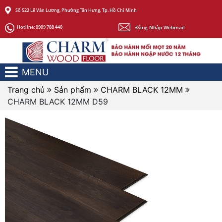
Số 522 Lê Văn Lương, Phường Tân Hưng, Tp. Hồ Chí Minh
Đăng Nhập Webmail
Hotline:
0909 788 440
MENU
Trang chủ
Sản phẩm
CHARM BLACK 12MM
CHARM BLACK 12MM D59