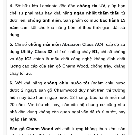
4.
Sở hữu lớp Laminate độc đáo
chống tia UV
, giúp hạn
chế sự phai màu hay khả năng
ngăn nhiệt thẩm thấu
từ
dưới lên,
chống tĩnh điện
. Sản phẩm có mức
bảo hành 15
năm
cam kết cho khả năng bền bỉ theo thời gian dài sử
dụng.
5.
Chỉ số
chống mài mòn
Abrasion Class AC4
, cấp độ sử
dụng
Utility Class
32
, chỉ số chống cháy
B1,
chỉ số chống
va đập
IC2
chính là mấu chốt công nghệ khẳng định chất
lượng cao cấp của sàn gỗ Charm Wood, chống trầy, kháng
cháy tối ưu.
6.
Với khả năng
chống chịu nước tốt
(ngâm chịu nước
được 2 ngày), sàn gỗ Charmwood duy nhất trên thị trường
hiện nay bảo hành ngập nước 12 tháng. Bảo hành mối mọt
20 năm. Với tiêu chí này, các căn hộ chung cư cũng như
nhà dân dụng không còn quan ngại vấn đề rò rỉ nước, hay
ngập sàn nữa.
Sàn gỗ Charm Wood
với chất lượng không thua kém sàn