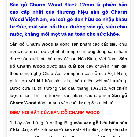
Sàn gỗ Charm Wood Black 12mm là phiên bản
cao cấp nhất của thương hiệu sàn gỗ Charm
Wood Việt Nam, với cốt gỗ đen hữu cơ nhập khẩu
từ Đức, mặt sần nổi theo đường vân gỗ, siêu chịu
nước, kháng mối mọt và an toàn cho sức khỏe.
Sàn gỗ Charm Wood
là dòng sản phẩm cao cấp siêu chịu
nước mới nhất, ưu việt nhất trong số những dòng sản phẩm
được sản xuất tại nhà máy Wilson Hòa Bình, Việt Nam.
Sàn
gỗ Charm Wood
được sản xuất bởi dây chuyền hiện đại
theo công nghệ Châu Âu, với nguồn cốt gỗ của Việt Nam,
phù hợp với khí hậu bản địa, thân thiện với môi trường
.
Được đưa ra thị trường vào đầu tháng 10/2018, với chiến
lược chiếm lĩnh thị trường sản phẩm cao cấp nên
Sàn gỗ
Charm Wood
đánh mạnh vào chất lượng & sự tinh tế.
ĐIỂM NỔI BẬT CỦA SÀN GỖ CHARM WOOD
1.
Lấy cảm hứng từ những tông
màu vân gỗ tiêu biểu của
Châu Âu
, cuốn hút ngay từ ánh nhìn đầu tiên, đúng như tên