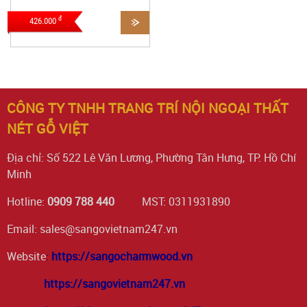
đ
426.000
CÔNG TY TNHH TRANG TRÍ NỘI NGOẠI THẤT
NÉT GỖ VIỆT
Địa chỉ: Số 522 Lê Văn Lương, Phường Tân Hưng, TP. Hồ Chí
Minh
Hotline:
0909 788 440
MST: 0311931890
Email: sales@sangovietnam247.vn
Website
:
https://sangocharmwood.vn
https://sangovietnam247.vn