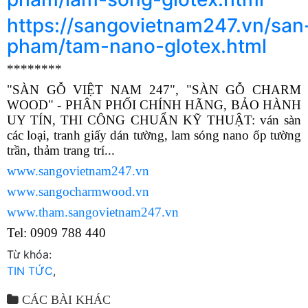
https://sangovietnam247.vn/san
pham/tam-nano-glotex.html
********
"SÀN GỖ VIỆT NAM 247", "SÀN GỖ CHARM
WOOD" - PHÂN PHỐI CHÍNH HÃNG, BẢO HÀNH
UY TÍN, THI CÔNG CHUẨN KỸ THUẬT: ván sàn
các loại, tranh giấy dán tường, lam sóng nano ốp tường
trần, thảm trang trí...
www.sangovietnam247.vn
www.sangocharmwood.vn
www.tham.sangovietnam247.vn
Tel: 0909 788 440
Từ khóa:
TIN TỨC
,
CÁC BÀI KHÁC