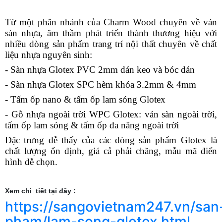
Từ một phân nhánh của Charm Wood chuyên về ván
sàn nhựa, âm thầm phát triển thành thương hiệu với
nhiều dòng sản phẩm trang trí nội thất chuyên về chất
liệu nhựa nguyên sinh:
- Sàn nhựa Glotex PVC 2mm dán keo và bóc dán
- Sàn nhựa Glotex SPC hèm khóa 3.2mm & 4mm
- Tấm ốp nano & tấm ốp lam sóng Glotex
- Gỗ nhựa ngoài trời WPC Glotex: ván sàn ngoài trời,
tấm ốp lam sóng & tấm ốp đa năng ngoài trời
Đặc trưng dễ thấy của các dòng sản phẩm Glotex là
chất lượng ổn định, giá cả phải chăng, mẫu mã điển
hình dễ chọn.
Xem chi tiết tại đây :
https://sangovietnam247.vn/san
pham/lam-song-glotex.html