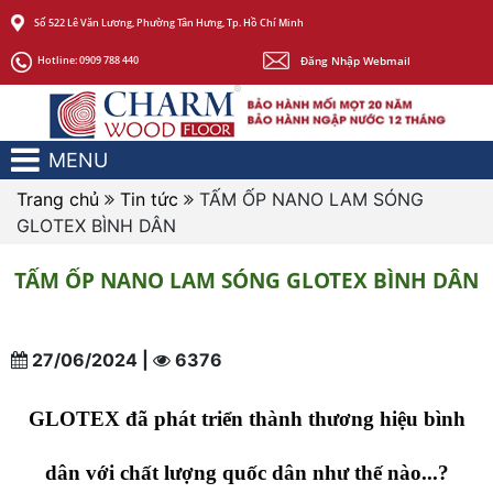
Số 522 Lê Văn Lương, Phường Tân Hưng, Tp. Hồ Chí Minh
Đăng Nhập Webmail
Hotline:
0909 788 440
MENU
Trang chủ
Tin tức
TẤM ỐP NANO LAM SÓNG
GLOTEX BÌNH DÂN
TẤM ỐP NANO LAM SÓNG GLOTEX BÌNH DÂN
27/06/2024 |
6376
GLOTEX đã phát triển thành thương hiệu bình
dân với chất lượng quốc dân như thế nào...?