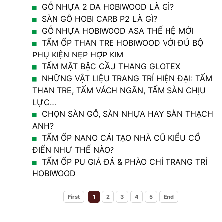
GỖ NHỰA 2 DA HOBIWOOD LÀ GÌ?
SÀN GỖ HOBI CARB P2 LÀ GÌ?
GỖ NHỰA HOBIWOOD ASA THẾ HỆ MỚI
TẤM ỐP THAN TRE HOBIWOOD VỚI ĐỦ BỘ
PHỤ KIỆN NẸP HỢP KIM
TẤM MẶT BẬC CẦU THANG GLOTEX
NHỮNG VẬT LIỆU TRANG TRÍ HIỆN ĐẠI: TẤM
THAN TRE, TẤM VÁCH NGĂN, TẤM SÀN CHỊU
LỰC…
CHỌN SÀN GỖ, SÀN NHỰA HAY SÀN THẠCH
ANH?
TẤM ỐP NANO CẢI TẠO NHÀ CŨ KIỂU CỔ
ĐIỂN NHƯ THẾ NÀO?
TẤM ỐP PU GIẢ ĐÁ & PHÀO CHỈ TRANG TRÍ
HOBIWOOD
First
1
2
3
4
5
End