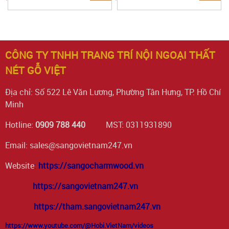
CÔNG TY TNHH TRANG TRÍ NỘI NGOẠI THẤT
NÉT GỖ VIỆT
Địa chỉ: Số 522 Lê Văn Lương, Phường Tân Hưng, TP. Hồ Chí
Minh
Hotline:
0909 788 440
MST: 0311931890
Email: sales@sangovietnam247.vn
Website
:
https://sangocharmwood.vn
https://sangovietnam247.vn
https://tham.sangovietnam247.vn
https://www.youtube.com/@Hobi.VietNam/videos