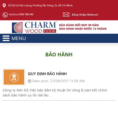
Số 522 Lê Văn Lương, Phường Tân Hưng, Tp. Hồ Chí Minh
Đăng Nhập Webmail
Hotline:
0909 788 440
MENU
BẢO HÀNH
QUY ĐỊNH BẢO HÀNH
Date post: 27/09/2017 11:09 AM
Công ty Nét Gỗ Việt bảo đảm kỹ thuật thi công & cam kết chính
sách bảo hành uy tín dài lâu .